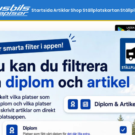
Startsida
Artiklar
Shop
Ställplatskartan
Ställp
Ej inloggad
Logga in för att 