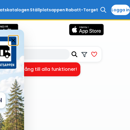
latskatalogen
Ställplatsappen
Rabatt-Torget
Logga in
få full tillgång till alla funktioner!