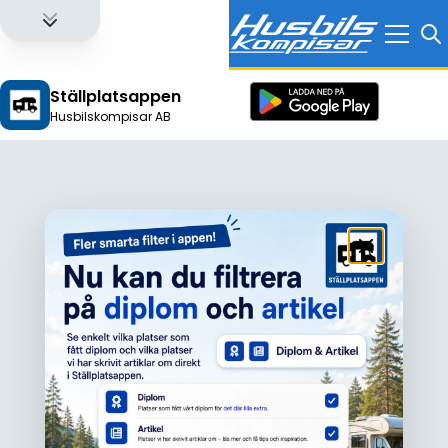
Ställplatsappen
Husbilskompisar AB
Logga in för att få full tillgång till alla funktioner!