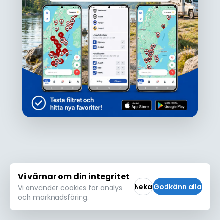
Ojdå!
Den här platsen hittades inte eller kunde
inte läsas in korrekt. Vänligen försök igen
Försök igen
Vi värnar om din integritet
Neka
Godkänn alla
Vi använder cookies för analys
och marknadsföring.