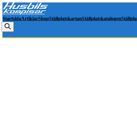
Startsida
Artiklar
Shop
Ställplatskartan
Ställplatskatalogen
Ställpl