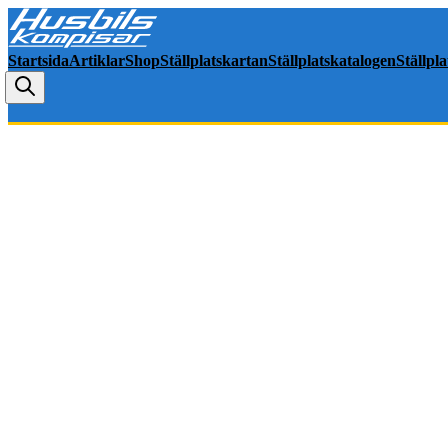
Startsida
Artiklar
Shop
Ställplatskartan
Ställplatskatalogen
Ställpl