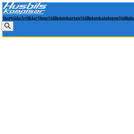
Startsida
Artiklar
Shop
Ställplatskartan
Ställplatskatalogen
Ställpl