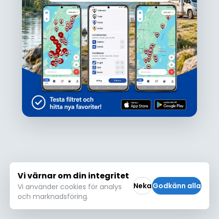
Ojdå!
Den här platsen hittades inte eller kunde
inte läsas in korrekt. Vänligen försök igen
Försök igen
Vi värnar om din integritet
Neka
Godkänn alla
Vi använder cookies för analys
och marknadsföring.