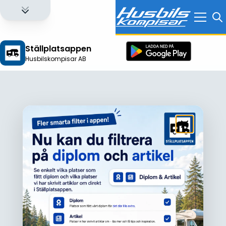
Ställplatsappen
Husbilskompisar AB
Logga in för att få full tillgång till alla funktioner!