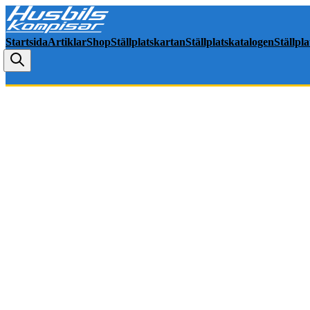
Startsida
Artiklar
Shop
Ställplatskartan
Ställplatskatalogen
Ställpl