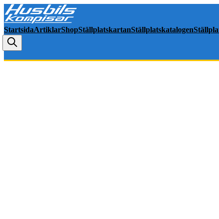
Startsida
Artiklar
Shop
Ställplatskartan
Ställplatskatalogen
Ställpl