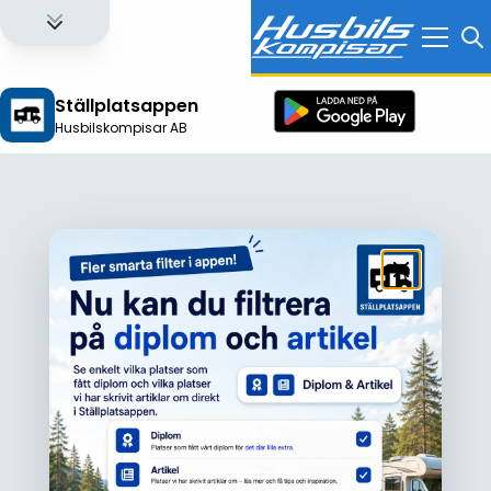
Ställplatsappen
Husbilskompisar AB
Logga in för att få full tillgång till alla funktioner!