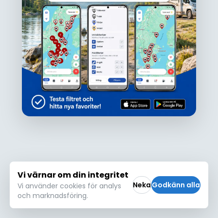
Ojdå!
Den här platsen hittades inte eller kunde
inte läsas in korrekt. Vänligen försök igen
Försök igen
Vi värnar om din integritet
Neka
Godkänn alla
Vi använder cookies för analys
och marknadsföring.