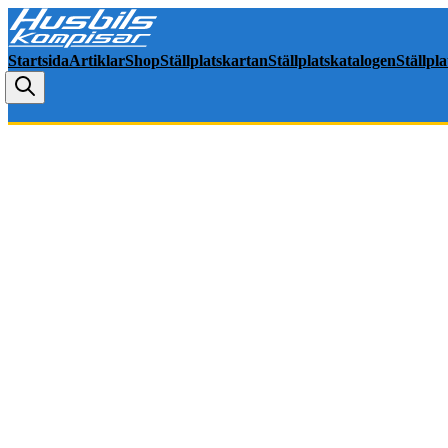
Startsida
Artiklar
Shop
Ställplatskartan
Ställplatskatalogen
Ställpl