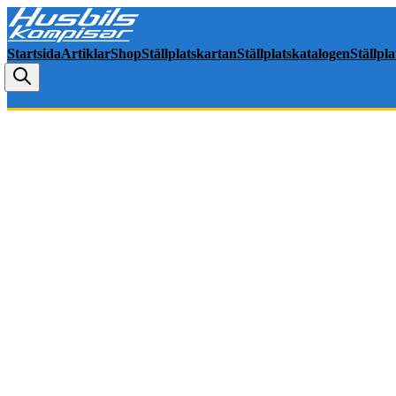
Startsida
Artiklar
Shop
Ställplatskartan
Ställplatskatalogen
Ställpl