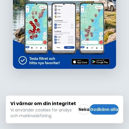
Ojdå!
Den här platsen hittades inte eller kunde
inte läsas in korrekt. Vänligen försök igen
Försök igen
Vi värnar om din integritet
Neka
Godkänn alla
Vi använder cookies för analys
och marknadsföring.