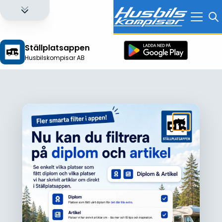
Ställplatsappen
Husbilskompisar AB
Logga in för att få full tillgång till alla funktioner!