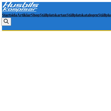
Startsida
Artiklar
Shop
Ställplatskartan
Ställplatskatalogen
Ställpl