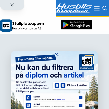
Ställplatsappen
Husbilskompisar AB
Logga in för att få full tillgång till alla funktioner!