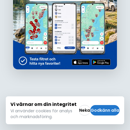
Ojdå!
Den här platsen hittades inte eller kunde
inte läsas in korrekt. Vänligen försök igen
Försök igen
Vi värnar om din integritet
Neka
Godkänn alla
Vi använder cookies för analys
och marknadsföring.