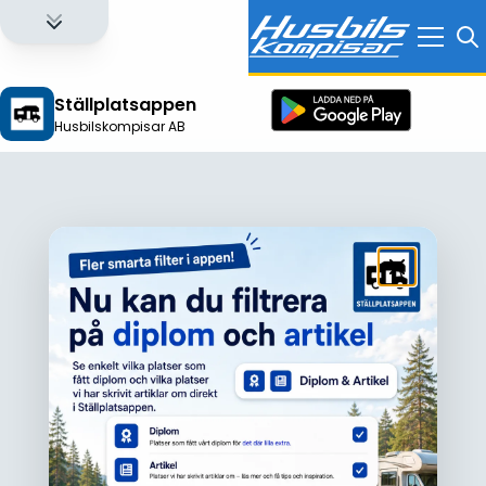
Ställplatsappen
Husbilskompisar AB
Logga in för att få full tillgång till alla funktioner!