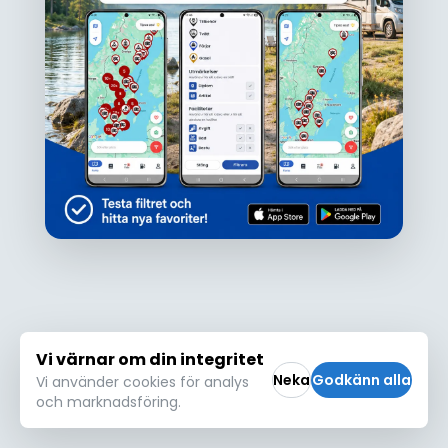
Ojdå!
Den här platsen hittades inte eller kunde
inte läsas in korrekt. Vänligen försök igen
Försök igen
Vi värnar om din integritet
Neka
Godkänn alla
Vi använder cookies för analys
och marknadsföring.