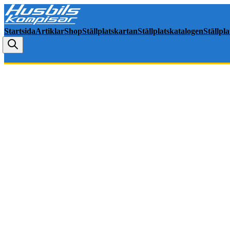
Startsida
Artiklar
Shop
Ställplatskartan
Ställplatskatalogen
Ställpl