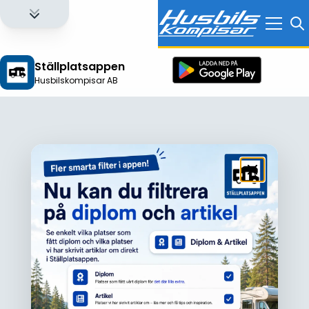
Ställplatsappen
Husbilskompisar AB
Logga in för att få full tillgång till alla funktioner!