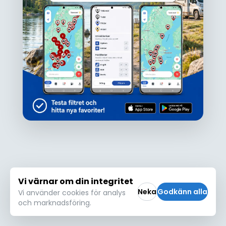
Ojdå!
Den här platsen hittades inte eller kunde
inte läsas in korrekt. Vänligen försök igen
Försök igen
Vi värnar om din integritet
Neka
Godkänn alla
Vi använder cookies för analys
och marknadsföring.