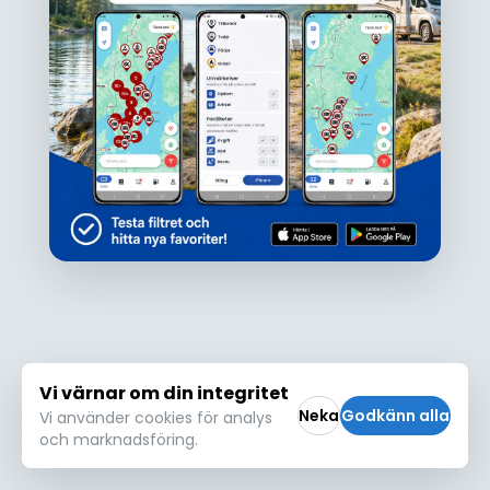
Ojdå!
Den här platsen hittades inte eller kunde
inte läsas in korrekt. Vänligen försök igen
Försök igen
Vi värnar om din integritet
Neka
Godkänn alla
Vi använder cookies för analys
och marknadsföring.