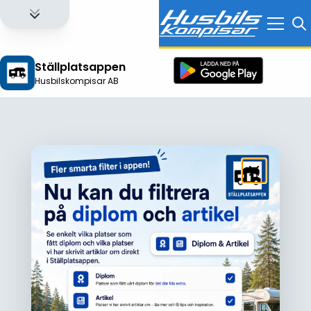
Ställplatsappen
Husbilskompisar AB
Logga in för att få full tillgång till alla funktioner!