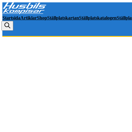
Startsida
Artiklar
Shop
Ställplatskartan
Ställplatskatalogen
Ställpl