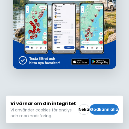
Ojdå!
Den här platsen hittades inte eller kunde
inte läsas in korrekt. Vänligen försök igen
Försök igen
Vi värnar om din integritet
Neka
Godkänn alla
Vi använder cookies för analys
och marknadsföring.