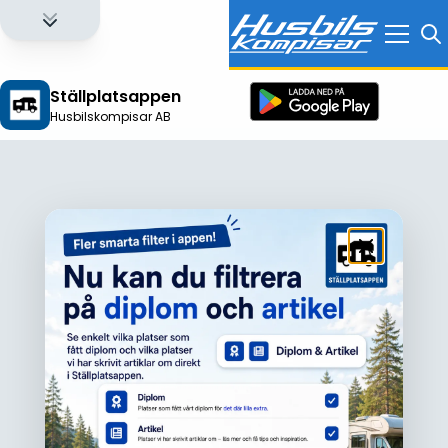
Ställplatsappen
Husbilskompisar AB
Logga in för att få full tillgång till alla funktioner!