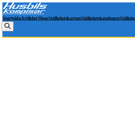
Startsida
Artiklar
Shop
Ställplatskartan
Ställplatskatalogen
Ställpl