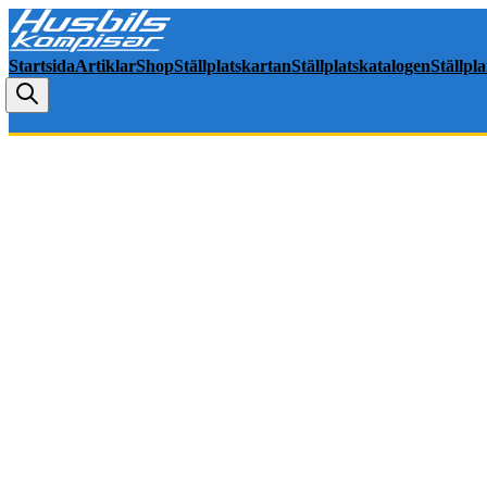
Startsida
Artiklar
Shop
Ställplatskartan
Ställplatskatalogen
Ställpl