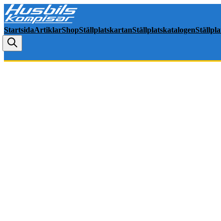
Startsida
Artiklar
Shop
Ställplatskartan
Ställplatskatalogen
Ställpl