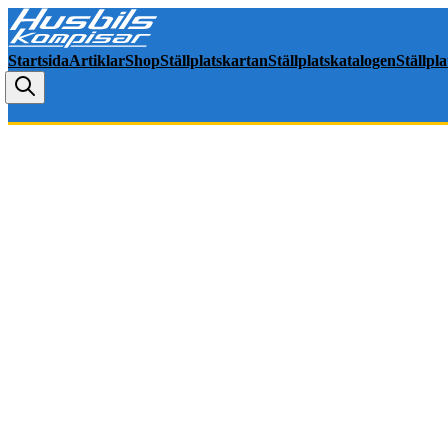
Startsida
Artiklar
Shop
Ställplatskartan
Ställplatskatalogen
Ställpl