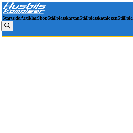
Startsida
Artiklar
Shop
Ställplatskartan
Ställplatskatalogen
Ställpl