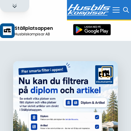
Ställplatsappen
Husbilskompisar AB
Logga in för att få full tillgång till alla funktioner!