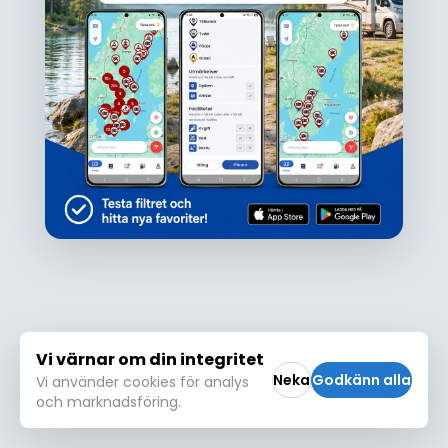
Ojdå!
Den här platsen hittades inte eller kunde
inte läsas in korrekt. Vänligen försök igen
Försök igen
Vi värnar om din integritet
Neka
Godkänn alla
Vi använder cookies för analys
och marknadsföring.