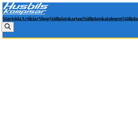
Startsida
Artiklar
Shop
Ställplatskartan
Ställplatskatalogen
Ställpl