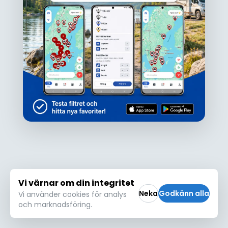
Ojdå!
Den här platsen hittades inte eller kunde
inte läsas in korrekt. Vänligen försök igen
Försök igen
Vi värnar om din integritet
Neka
Godkänn alla
Vi använder cookies för analys
och marknadsföring.