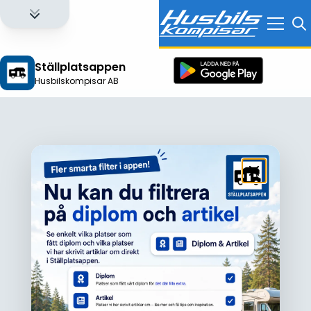
Ställplatsappen
Husbilskompisar AB
Logga in för att få full tillgång till alla funktioner!