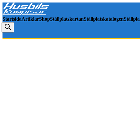
Startsida
Artiklar
Shop
Ställplatskartan
Ställplatskatalogen
Ställpl