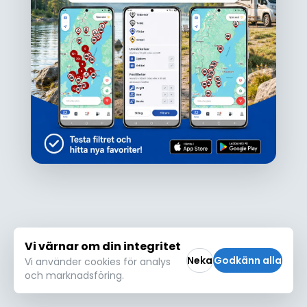
Ojdå!
Den här platsen hittades inte eller kunde
inte läsas in korrekt. Vänligen försök igen
Försök igen
Vi värnar om din integritet
Neka
Godkänn alla
Vi använder cookies för analys
och marknadsföring.