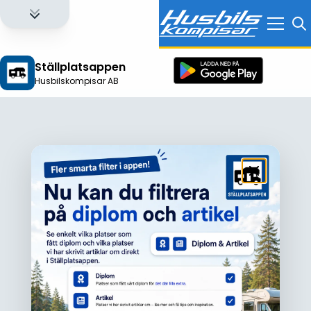
Ställplatsappen
Husbilskompisar AB
Logga in för att få full tillgång till alla funktioner!