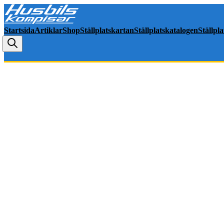
Startsida
Artiklar
Shop
Ställplatskartan
Ställplatskatalogen
Ställpl