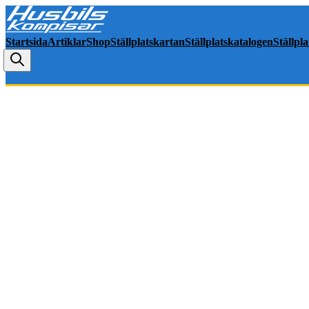
Startsida
Artiklar
Shop
Ställplatskartan
Ställplatskatalogen
Ställpl