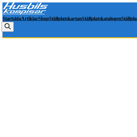
Startsida
Artiklar
Shop
Ställplatskartan
Ställplatskatalogen
Ställpl