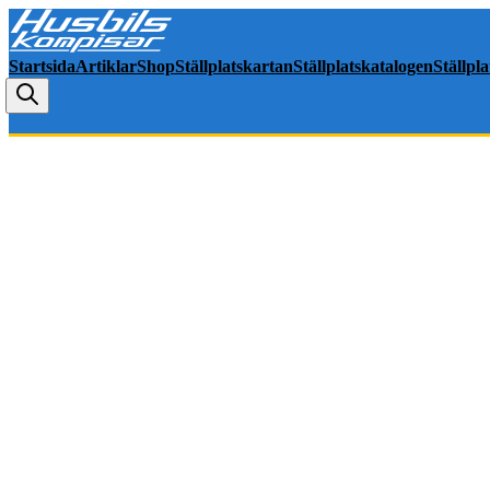
Startsida
Artiklar
Shop
Ställplatskartan
Ställplatskatalogen
Ställpl