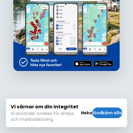
Ojdå!
Den här platsen hittades inte eller kunde
inte läsas in korrekt. Vänligen försök igen
Försök igen
Vi värnar om din integritet
Neka
Godkänn alla
Vi använder cookies för analys
och marknadsföring.