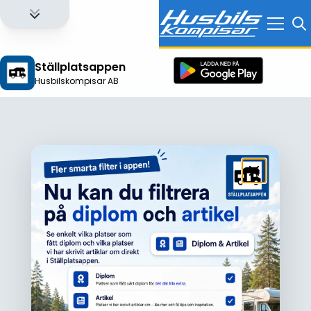
Ställplatsappen
Husbilskompisar AB
Logga in för att få full tillgång till alla funktioner!