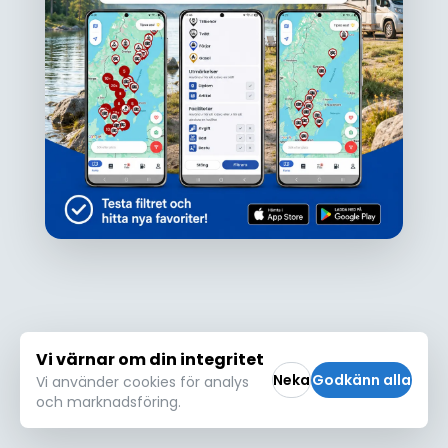
Ojdå!
Den här platsen hittades inte eller kunde
inte läsas in korrekt. Vänligen försök igen
Försök igen
Vi värnar om din integritet
Neka
Godkänn alla
Vi använder cookies för analys
och marknadsföring.