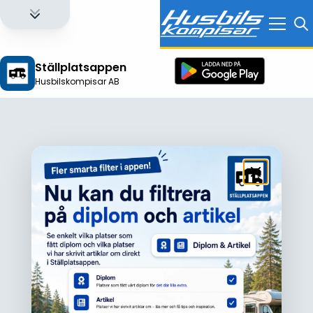
Ställplatsappen
Husbilskompisar AB
Logga in för att få full tillgång till alla funktioner!