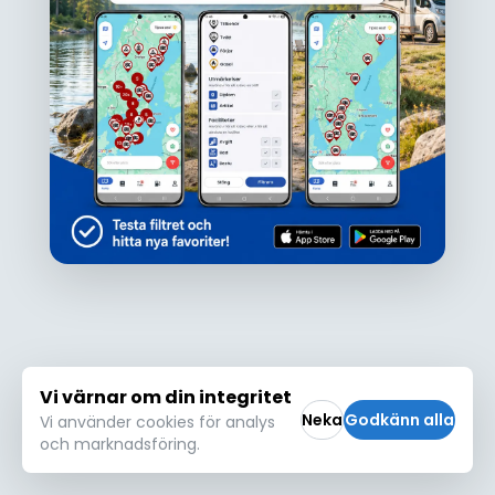
Ojdå!
Den här platsen hittades inte eller kunde
inte läsas in korrekt. Vänligen försök igen
Försök igen
Vi värnar om din integritet
Neka
Godkänn alla
Vi använder cookies för analys
och marknadsföring.