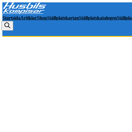
Startsida
Artiklar
Shop
Ställplatskartan
Ställplatskatalogen
Ställpl