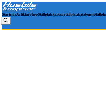
Startsida
Artiklar
Shop
Ställplatskartan
Ställplatskatalogen
Ställpl