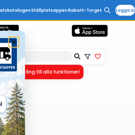
latskatalogen
Ställplatsappen
Rabatt-Torget
Logga in
få full tillgång till alla funktioner!