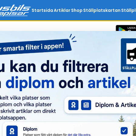
Startsida
Artiklar
Shop
Ställplatskartan
Ställp
Ej inloggad
Logga in för att 