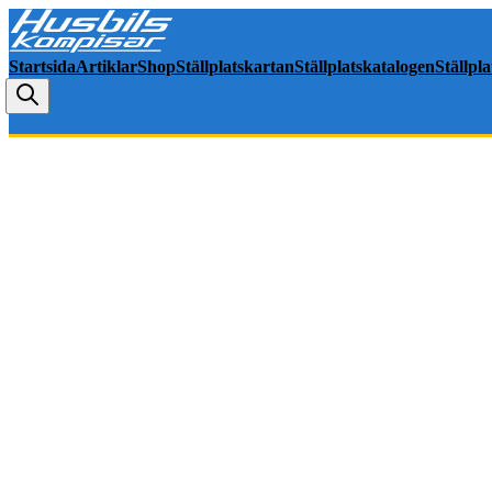
Startsida
Artiklar
Shop
Ställplatskartan
Ställplatskatalogen
Ställpl