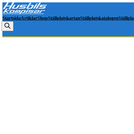
Startsida
Artiklar
Shop
Ställplatskartan
Ställplatskatalogen
Ställpl