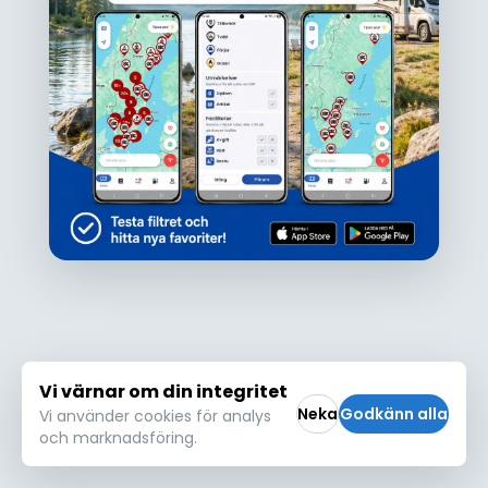
Ojdå!
Den här platsen hittades inte eller kunde
inte läsas in korrekt. Vänligen försök igen
Försök igen
Vi värnar om din integritet
Neka
Godkänn alla
Vi använder cookies för analys
och marknadsföring.