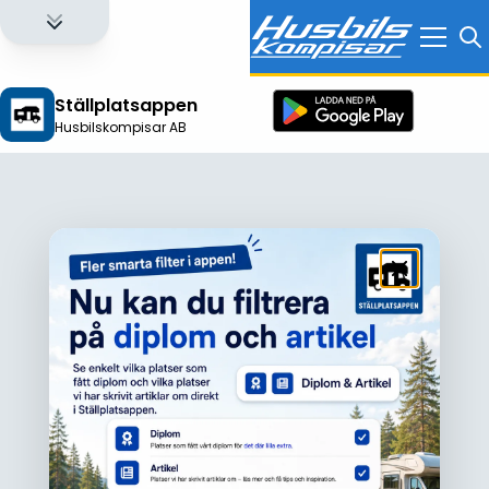
Ställplatsappen
Husbilskompisar AB
Logga in för att få full tillgång till alla funktioner!