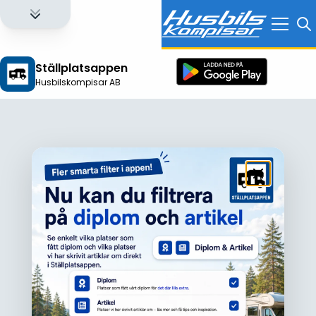
Ställplatsappen
Husbilskompisar AB
Logga in för att få full tillgång till alla funktioner!