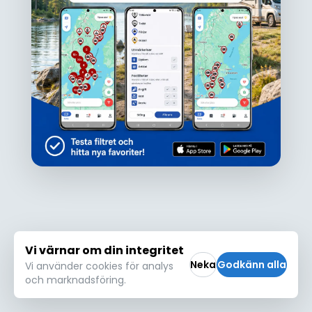
Ojdå!
Den här platsen hittades inte eller kunde
inte läsas in korrekt. Vänligen försök igen
Försök igen
Vi värnar om din integritet
Neka
Godkänn alla
Vi använder cookies för analys
och marknadsföring.