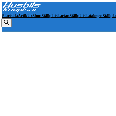
Startsida
Artiklar
Shop
Ställplatskartan
Ställplatskatalogen
Ställpl