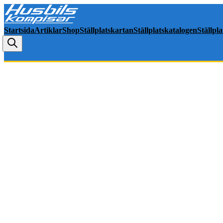
Startsida
Artiklar
Shop
Ställplatskartan
Ställplatskatalogen
Ställpl