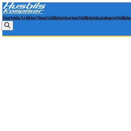
Startsida
Artiklar
Shop
Ställplatskartan
Ställplatskatalogen
Ställpl