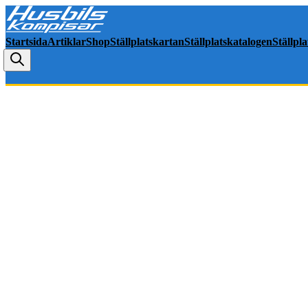
Startsida
Artiklar
Shop
Ställplatskartan
Ställplatskatalogen
Ställpl