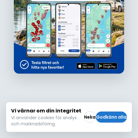
Ojdå!
Den här platsen hittades inte eller kunde
inte läsas in korrekt. Vänligen försök igen
Försök igen
Vi värnar om din integritet
Neka
Godkänn alla
Vi använder cookies för analys
och marknadsföring.