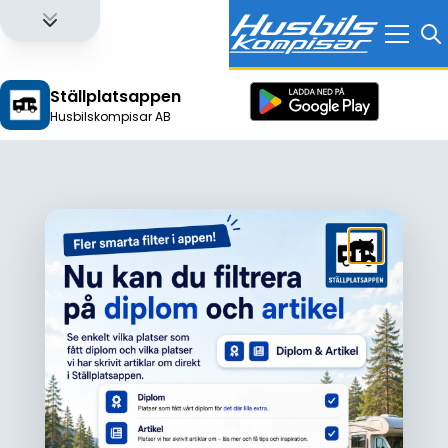
Ställplatsappen
Husbilskompisar AB
Logga in för att få full tillgång till alla funktioner!