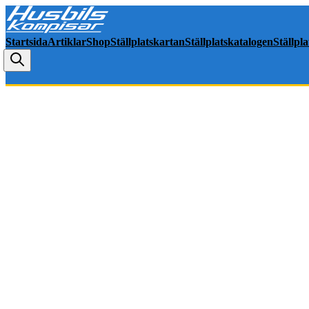
Startsida
Artiklar
Shop
Ställplatskartan
Ställplatskatalogen
Ställpl